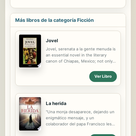
Más libros de la categoría Ficción
Jovel
Jovel, serenata a la gente menuda is
an essential novel in the literary
canon of Chiapas, Mexico; not only
for belonging to the historic novel
genre, but also by bringing out
Ver Libro
important identity traits for the
Chiapas population. The strategies
for the composition of this fictional
world follow very closely historical
La herida
documents to relate the
circumstances at the departure from
"Una monja desaparece, dejando un
the Iberian Peninsula in the XVI
enigmático mensaje, y un
century of the Spanish group that
colaborador del papa Francisco les
colonized, founded and established
encarga a dos agentes de
itself in Ciudad Real de Chiapas
Inteligencia buscarla por cielo y