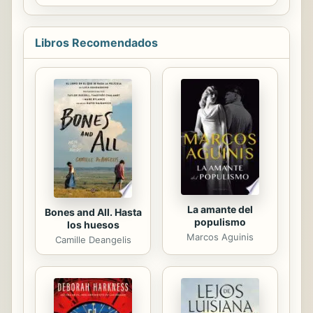
quiere subir la escalera corporativa
en su nueva compañía, tiene que
tomar un trabajo en su ciudad natal
Libros Recomendados
en Iowa. Y para hacer eso, va a
necesitar la ayuda de su viejo vecino
de al lado, Peter Clark. El chico lindo
al que ella realmente nunca superó.
Antes de perder a su padre, Peter
Clark había planeado una carrera
prestigiosa. Pero aquí sigue,
atrapado en su pequeña ...
La amante del
Bones and All. Hasta
populismo
los huesos
Marcos Aguinis
Camille Deangelis