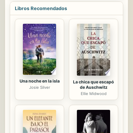
parece estar derrumb�ndose.
Libros Recomendados
�C�mo explicamos tanto caos?
�C�mo vivimos con tanto alboroto?
Y hay alguna esperanza para la paz
en nuestro tiempo? Como uno de los
m�s respetados maestros b�blicos,
el Dr. David Jeremiah es la voz
perfecta de ayudarnos responder a
esas preguntas. Y en Escape la
noche que viene, el ...
Una noche en la isla
La chica que escapó
de Auschwitz
Josie Silver
Ellie Midwood