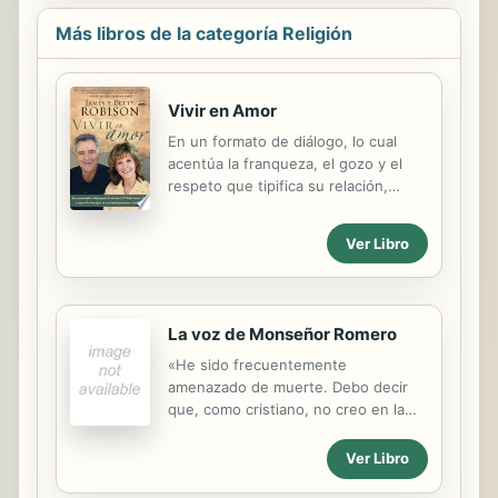
Más libros de la categoría Religión
Vivir en Amor
En un formato de diálogo, lo cual
acentúa la franqueza, el gozo y el
respeto que tipifica su relación,
James y Betty ofrecen sabiduría
práctica. Además, dan consejos
Ver Libro
sobre asuntos matrimoniales como:
las expectativas, la confianza, las
experiencias pasadas, las finanzas, la
resolución de conflictos, el sexo, la
La voz de Monseñor Romero
paternidad, la comunicación y más.
Sobre todo, hacen hincapié en que
«He sido frecuentemente
con Dios en el centro del matrimonio,
amenazado de muerte. Debo decir
todo lo bueno es posible.
que, como cristiano, no creo en la
muerte sin resurrección: si me
matan, resucitaré en el pueblo
Ver Libro
salvadoreño. Lo digo sin ninguna