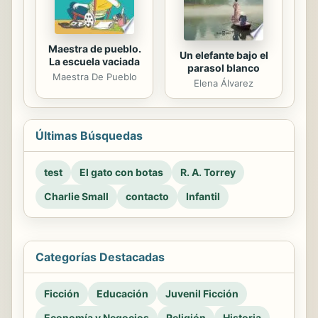
Maestra de pueblo.
Un elefante bajo el
La escuela vaciada
parasol blanco
Maestra De Pueblo
Elena Álvarez
Últimas Búsquedas
test
El gato con botas
R. A. Torrey
Charlie Small
contacto
Infantil
Categorías Destacadas
Ficción
Educación
Juvenil Ficción
Economía y Negocios
Religión
Historia