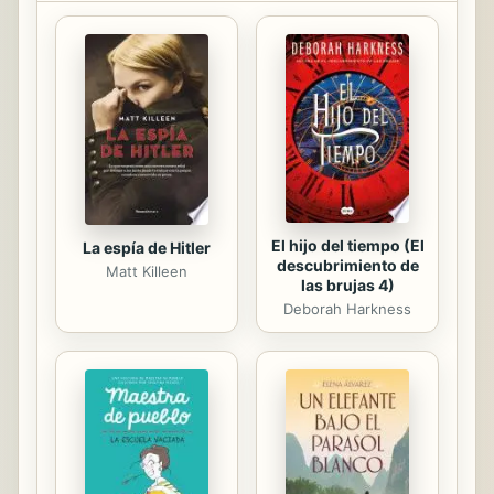
works have been housed in our most
important libraries around the world),
and other notations in the work. This
work is in the public domain in the
United States of America, and
possibly other nations. Within the
United States, you may freely copy
and distribute...
El hijo del tiempo (El
La espía de Hitler
descubrimiento de
Matt Killeen
las brujas 4)
Deborah Harkness