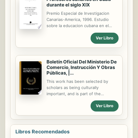
adiciones y ampliaciones a la
durante el siglo XIX
información contenida, el libro,
Absent Friends, ahora ha sido
Premio Especial de Investigacion
traducido al español por Irena
Canarias-America, 1996. Estudio
Jaroszynska Grocock con nuevo
sobre la educacion cubana en el
título, Relatos del Cementerio
siglo xix y los maestros canarios que
Británico de Madrid. Constituye un
tuvieron influencia especial en ella.
Ver Libro
homenaje no solo a los amigos y
entusiastas que han proporcionado
sus anécdotas, sino también ...
Boletín Oficial Del Ministerio De
Comercio, Instrucción Y Obras
Públicas, |...
This work has been selected by
scholars as being culturally
important, and is part of the
knowledge base of civilization as we
Ver Libro
know it. This work was reproduced
from the original artifact, and
remains as true to the original work
as possible. Therefore, you will see
the original copyright references,
Libros Recomendados
library stamps (as most of these