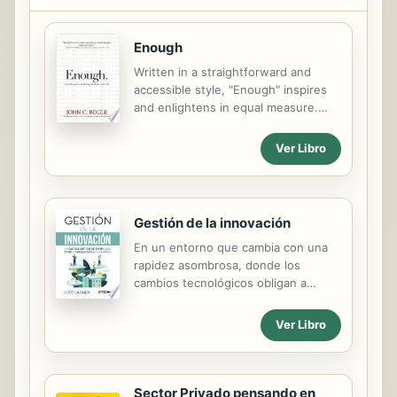
Enough
Written in a straightforward and
accessible style, "Enough" inspires
and enlightens in equal measure.
Bogle offers his unparalleled insights
on money, values, and what the true
Ver Libro
treasures are in life.
Gestión de la innovación
En un entorno que cambia con una
rapidez asombrosa, donde los
cambios tecnológicos obligan a
realizar en poco tiempo cambios
importantes en la estrategia de
Ver Libro
empresa, puedes preguntarte si la
innovación es necesaria. La
respuesta es que la innovación "es
imprescindible". Innovar nos obliga a
Sector Privado pensando en