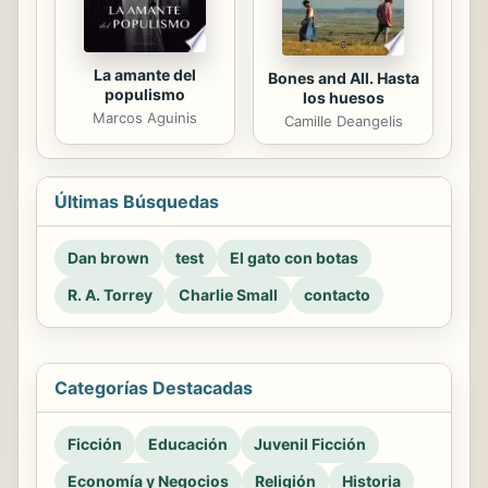
La amante del
Bones and All. Hasta
populismo
los huesos
Marcos Aguinis
Camille Deangelis
Últimas Búsquedas
Dan brown
test
El gato con botas
R. A. Torrey
Charlie Small
contacto
Categorías Destacadas
Ficción
Educación
Juvenil Ficción
Economía y Negocios
Religión
Historia