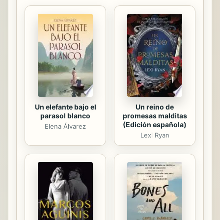
revelador libro, la psicóloga
motivacional Heidi Grant nos
descubre las 9 cosas que la gente
exitosa hace de manera diferente,
sus estrategias y objetivos, y así
poder aplicarlas en nuestro
beneficio.
Un reino de
Un elefante bajo el
promesas malditas
parasol blanco
(Edición española)
Elena Álvarez
Lexi Ryan