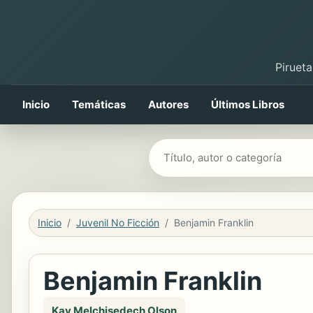
Pirueta
Inicio
Temáticas
Autores
Últimos Libros
Buscar libros
Inicio
Juvenil No Ficción
Benjamin Franklin
Benjamin Franklin
Kay Melchisedech Olson