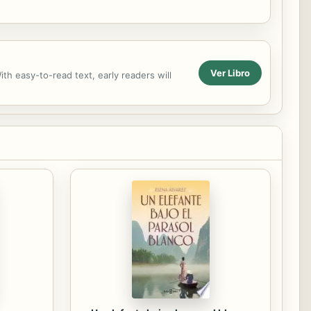
Ver Libro
ith easy-to-read text, early readers will