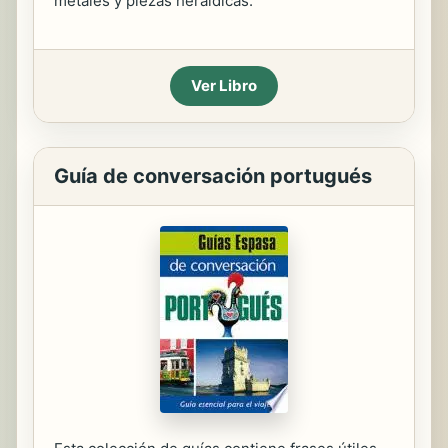
metales y piezas heráldicas.
Ver Libro
Guía de conversación portugués