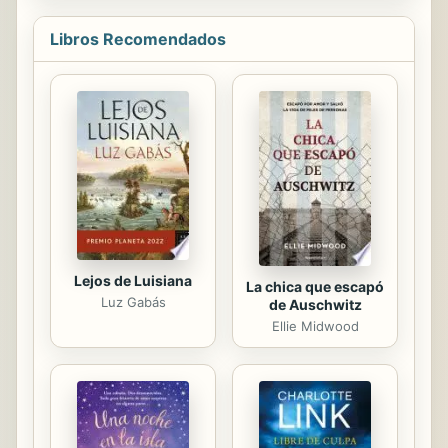
garantizar la veracidad y utilidad de la
información. Incluye descripción y
Libros Recomendados
simbolismo de los principales
esmaltes, metales y piezas
heráldicas.
Lejos de Luisiana
La chica que escapó
Luz Gabás
de Auschwitz
Ellie Midwood