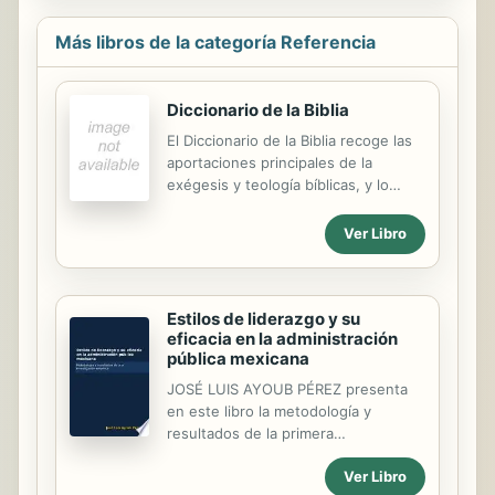
garantizar la veracidad y utilidad de la
información. Incluye descripción y
Más libros de la categoría Referencia
simbolismo de los principales
esmaltes, metales y piezas
heráldicas.
Diccionario de la Biblia
El Diccionario de la Biblia recoge las
aportaciones principales de la
exégesis y teología bíblicas, y lo
hace en torno a dos ejes. El primero
es la historia narrada por la Biblia,
Ver Libro
que constituye un momento
importante del despliegue de la
humanidad, al menos desde la
Estilos de liderazgo y su
perspectiva de Occidente. El
eficacia en la administración
segundo es la palabra proclamada
pública mexicana
por la Biblia, fuente de inspiración
estética, moral y religiosa de una
JOSÉ LUIS AYOUB PÉREZ presenta
parte significativa de la humanidad.
en este libro la metodología y
Xabier Pikaza introduce a sus
resultados de la primera
lectores en el extenso mundo de la
investigación empírica realizada en la
Biblia de un modo culturalmente rico,
Ver Libro
Administración Pública Federal
respetando las tradiciones de las