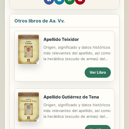
Otros libros de Aa. Vv.
Apellido Teixidor
Origen, significado y datos históricos
más relevantes del apellido, así como
la heráldica (escudo de armas) del
linaje. Para la documentación y
edición de todas nuestras láminas
Ver Libro
nos regimos por un estricto
protocolo cuya finalidad es la de
garantizar la veracidad y utilidad de la
información. Incluye descripción y
Apellido Gutiérrez de Tena
simbolismo de los principales
Origen, significado y datos históricos
esmaltes, metales y piezas
más relevantes del apellido, así como
heráldicas.
la heráldica (escudo de armas) del
linaje. Para la documentación y
edición de todas nuestras láminas