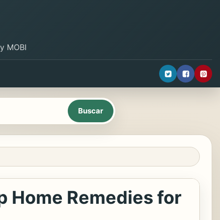
B y MOBI
op Home Remedies for