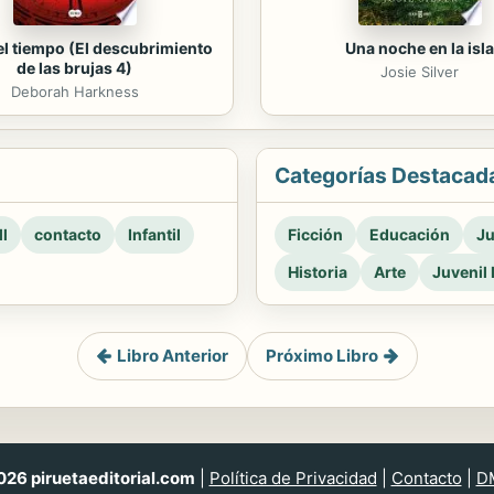
del tiempo (El descubrimiento
Una noche en la isla
de las brujas 4)
Josie Silver
Deborah Harkness
Categorías Destacad
l
contacto
Infantil
Ficción
Educación
Ju
Historia
Arte
Juvenil 
Libro Anterior
Próximo Libro
26 piruetaeditorial.com
|
Política de Privacidad
|
Contacto
|
D