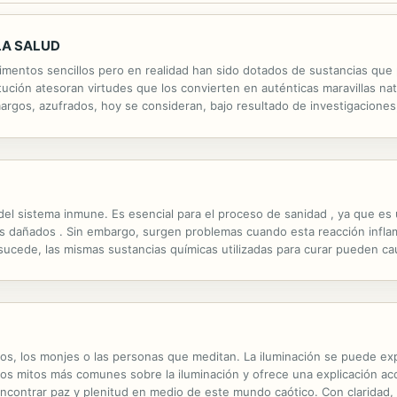
LA SALUD
limentos sencillos pero en realidad han sido dotados de sustancias que 
ución atesoran virtudes que los convierten en auténticas maravillas nat
argos, azufrados, hoy se consideran, bajo resultado de investigacione
ud es un libro con sabiduría naturista dotado de literatura científica y ..
el sistema inmune. Es esencial para el proceso de sanidad , ya que es
dos dañados . Sin embargo, surgen problemas cuando esta reacción inflam
ucede, las mismas sustancias químicas utilizadas para curar pueden ca
es. Basado en los transformadores principios compartidos en los libros
ios, los monjes o las personas que meditan. La iluminación se puede expe
s mitos más comunes sobre la iluminación y ofrece una explicación acc
contrar paz y plenitud en medio de este mundo caótico. Con claridad, p