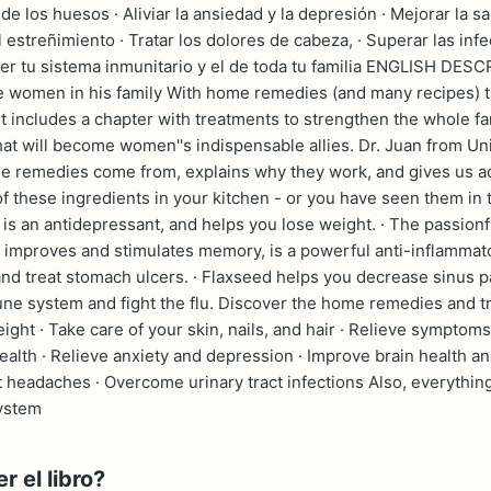
 de los huesos · Aliviar la ansiedad y la depresión · Mejorar la
 estreñimiento · Tratar los dolores de cabeza, · Superar las inf
cer tu sistema inmunitario y el de toda tu familia ENGLISH DE
 women in his family With home remedies (and many recipes) 
, it includes a chapter with treatments to strengthen the whole
at will become women''s indispensable allies. Dr. Juan from Univ
se remedies come from, explains why they work, and gives us ad
 these ingredients in your kitchen - or you have seen them in t
is an antidepressant, and helps you lose weight. · The passionflo
 improves and stimulates memory, is a powerful anti-inflammato
and treat stomach ulcers. · Flaxseed helps you decrease sinus pa
ne system and fight the flu. Discover the home remedies and tric
ight · Take care of your skin, nails, and hair · Relieve sympt
alth · Relieve anxiety and depression · Improve brain health an
at headaches · Overcome urinary tract infections Also, everythi
system
 el libro?