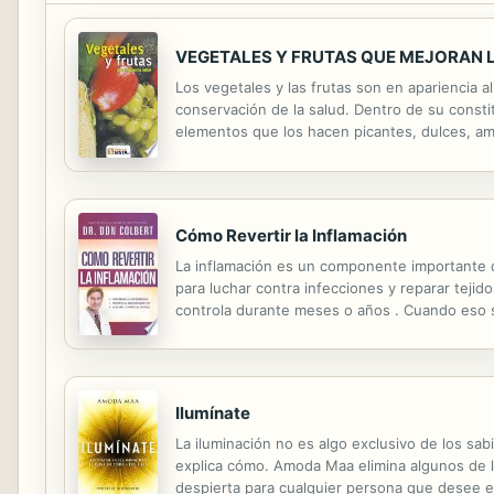
VEGETALES Y FRUTAS QUE MEJORAN 
Los vegetales y las frutas son en apariencia a
conservación de la salud. Dentro de su constit
elementos que los hacen picantes, dulces, am
medicina. Vegetales y frutas que mejoran la sal
Cómo Revertir la Inflamación
La inflamación es un componente importante d
para luchar contra infecciones y reparar teji
controla durante meses o años . Cuando eso s
desencadenar multitud de enfermedades mortal
Ilumínate
La iluminación no es algo exclusivo de los sab
explica cómo. Amoda Maa elimina algunos de lo
despierta para cualquier persona que desee en