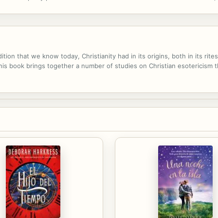
varte al despertar y a la trascendencia. Este libro te ayudará a balancear
ition that we know today, Christianity had in its origins, both in its rite
 This book brings together a number of studies on Christian esotericism 