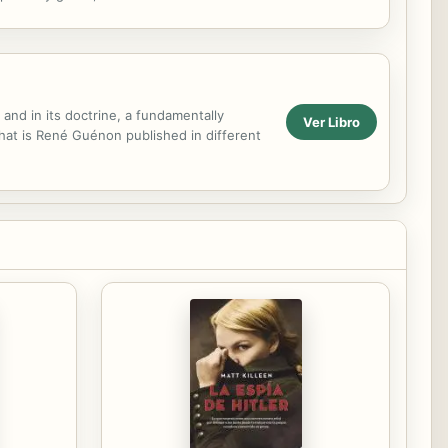
 la ...
s and in its doctrine, a fundamentally
Ver Libro
that is René Guénon published in different