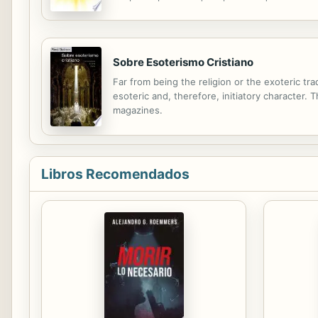
orientación sobre cómo tu vida diaria puede lle
Sobre Esoterismo Cristiano
Far from being the religion or the exoteric trad
esoteric and, therefore, initiatory character.
magazines.
Libros Recomendados