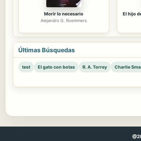
Morir lo necesario
El hijo 
Alejandro G. Roemmers
Últimas Búsquedas
test
El gato con botas
R. A. Torrey
Charlie Smal
@20