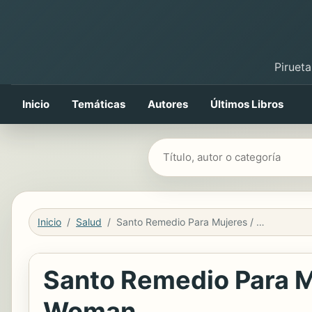
Pirueta
Inicio
Temáticas
Autores
Últimos Libros
Buscar libros
Inicio
Salud
Santo Remedio Para Mujeres / Doctor Juan's Top Home Remedies for Woman
Santo Remedio Para M
Woman