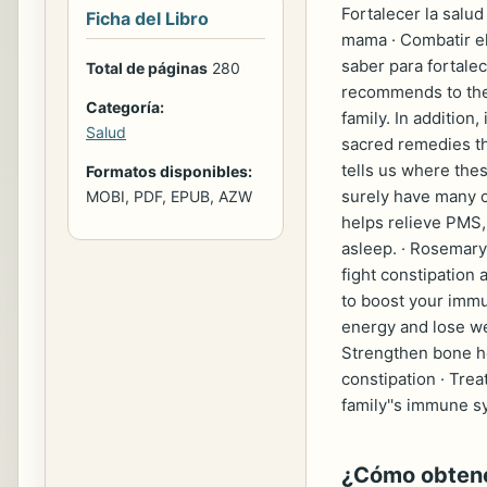
Fortalecer la salud
Ficha del Libro
mama · Combatir el
saber para fortale
Total de páginas
280
recommends to the
Categoría:
family. In addition
Salud
sacred remedies th
tells us where the
Formatos disponibles:
surely have many of
MOBI, PDF, EPUB, AZW
helps relieve PMS, 
asleep. · Rosemary
fight constipation 
to boost your immu
energy and lose we
Strengthen bone he
constipation · Tre
family''s immune 
¿Cómo obtener