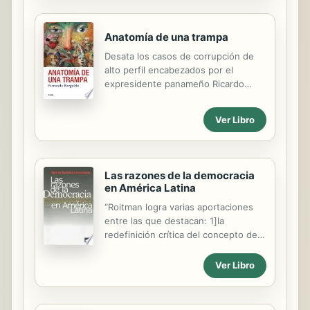
primer momento se le impone una
orden de alejamiento e
Anatomía de una trampa
incomunicacion con su ex pareja,
basandose esta orden, desde todos
Desata los casos de corrupción de
los puntos desde los que se analice,
alto perfil encabezados por el
en la arbitrariedad de la Juez
expresidente panameño Ricardo
Instructora. Por un error informatico,
Martinelli y el italiano Silvio
al abrir una pagina en Facebook,
Berlusconi. En 2009, Ricardo
Ver Libro
error que no se le puede achacar a
Martinelli fue elegido presidente de
el, es condenado por comunicarse
Panamá. Su primer viaje oficial fue a
con su ex pareja, para ser...
Italia porque quería conocer a un
personaje que admiraba: Silvio
Las razones de la democracia
Berlusconi. Ambos eran empresarios
en América Latina
multimillonarios, convertidos en
“Roitman logra varias aportaciones
políticos, mesiánicos y narcisistas
entre las que destacan: 1]la
que, una vez en el poder, siguieron
redefinición crítica del concepto de
haciendo negocios. Ganaron con
democracia a partir de la historia de
base a plataformas antisistemas,
su práctica, que como “praxis”,
atacando a los políticos tradicionales
Ver Libro
implica sus relaciones o la falta
en un neopopulismo encabezado por
lamentable de relaciones con el
personajes...
famoso “mandar obedeciendo”; 2]el