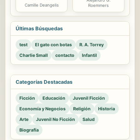
Camille Deangelis
Roemmers
Últimas Búsquedas
test
El gato con botas
R. A. Torrey
Charlie Small
contacto
Infantil
Categorías Destacadas
Ficción
Educación
Juvenil Ficción
Economía y Negocios
Religión
Historia
Arte
Juvenil No Ficción
Salud
Biografía