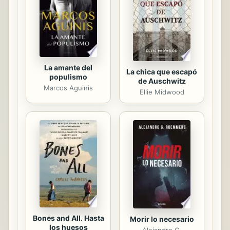
Alfonso Rey RESPUESTA AL
MANIFIESTO DEL DUQUE DE
BRAGANZA Edición de Soledad
Arredondo PANEGÍRICO A FELIPE IV...
La amante del
La chica que escapó
populismo
de Auschwitz
Marcos Aguinis
Ellie Midwood
Bones and All. Hasta
Morir lo necesario
los huesos
Alejandro G.